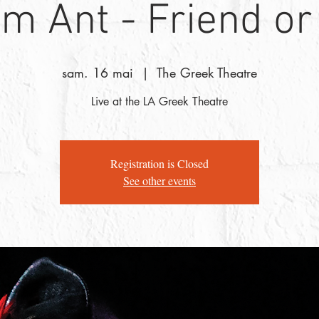
m Ant - Friend or
sam. 16 mai
  |  
The Greek Theatre
Live at the LA Greek Theatre
Registration is Closed
See other events