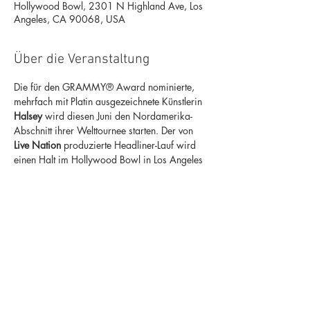
Hollywood Bowl, 2301 N Highland Ave, Los
Angeles, CA 90068, USA
Über die Veranstaltung
Die für den GRAMMY® Award nominierte, 
mehrfach mit Platin ausgezeichnete Künstlerin 
Halsey
 wird diesen Juni den Nordamerika-
Abschnitt ihrer Welttournee starten. Der von 
Live Nation
 produzierte Headliner-Lauf wird 
einen Halt im Hollywood Bowl in Los Angeles 
beinhalten. Die Vorbands werden 
CHVRCHES
und 
Omar Apollo
 sein.
 Alle Tickets für die Schlagzeilen in 
Nordamerika enthalten eine CD-Kopie von 
Halseys drittem Studioalbum „ 
Manic
 “, das 
am 17. Januar bei Capitol Records 
erscheinen soll.
Eintrittskarten hier.
 Programm-, Künstler-, Termin-, Preis- und 
Verfügbarkeitsänderungen vorbehalten.