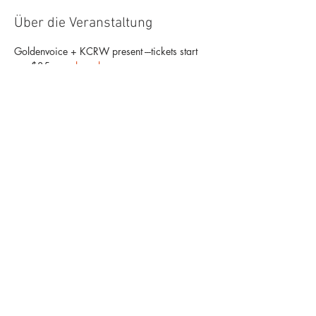
Über die Veranstaltung
Goldenvoice + KCRW present ---tickets start 
are $35 --
purchase here
. 
Allah-Las
with Mapache & Tim Hill
The Mayan
1038 S. Hill
Los Angeles, CA 90015
Mehr anzeigen
Diese Veranstaltung teilen