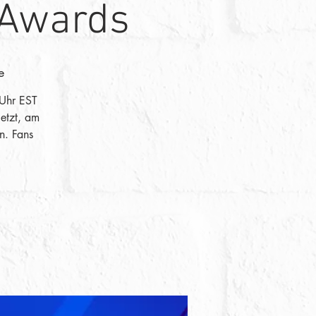
 Awards
e
Uhr EST
jetzt, am
n. Fans