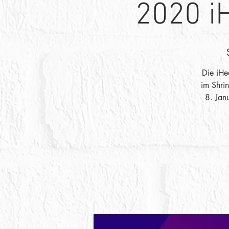
2020 i
Die iH
im Shrin
8. Jan